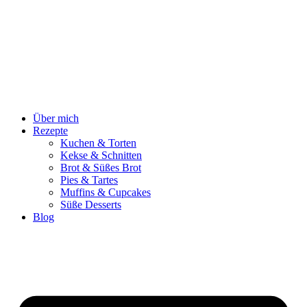
Zum
Inhalt
springen
Über mich
Rezepte
Kuchen & Torten
Kekse & Schnitten
Brot & Süßes Brot
Pies & Tartes
Muffins & Cupcakes
Süße Desserts
Blog