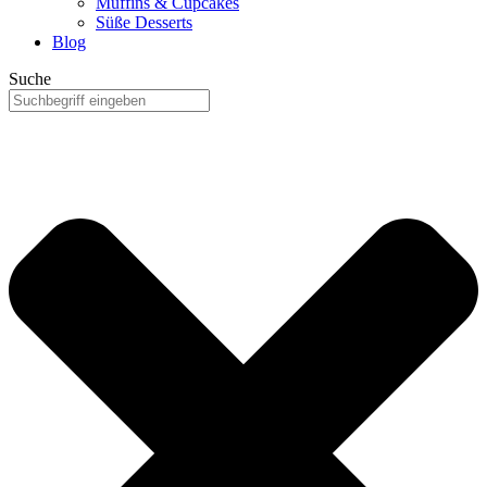
Muffins & Cupcakes
Süße Desserts
Blog
Suche