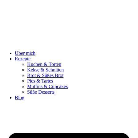
Zum
Inhalt
springen
Über mich
Rezepte
Kuchen & Torten
Kekse & Schnitten
Brot & Süßes Brot
Pies & Tartes
Muffins & Cupcakes
Süße Desserts
Blog