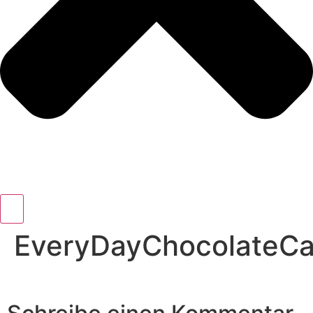
EveryDayChocolateC