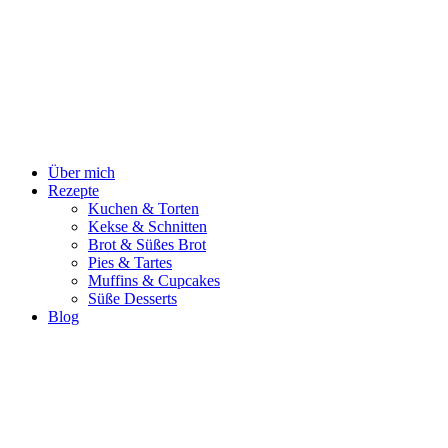
Zum
Inhalt
springen
Über mich
Rezepte
Kuchen & Torten
Kekse & Schnitten
Brot & Süßes Brot
Pies & Tartes
Muffins & Cupcakes
Süße Desserts
Blog