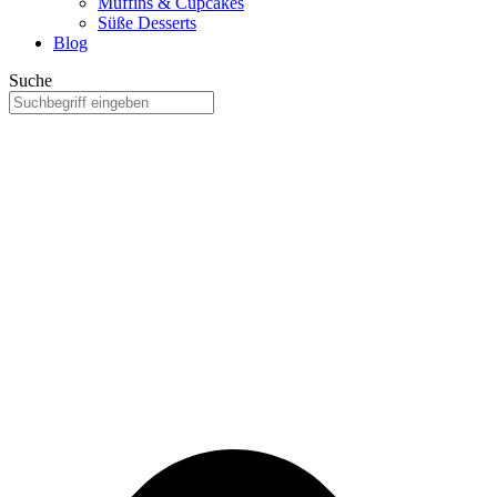
Muffins & Cupcakes
Süße Desserts
Blog
Suche