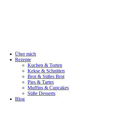
Zum
Inhalt
springen
Über mich
Rezepte
Kuchen & Torten
Kekse & Schnitten
Brot & Süßes Brot
Pies & Tartes
Muffins & Cupcakes
Süße Desserts
Blog