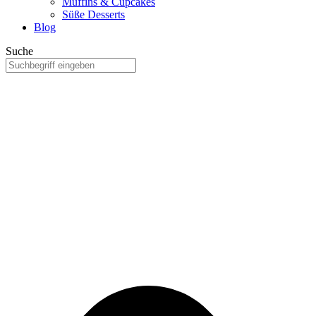
Muffins & Cupcakes
Süße Desserts
Blog
Suche