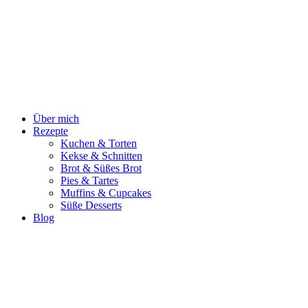
Zum
Inhalt
springen
Über mich
Rezepte
Kuchen & Torten
Kekse & Schnitten
Brot & Süßes Brot
Pies & Tartes
Muffins & Cupcakes
Süße Desserts
Blog