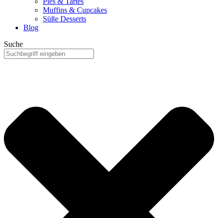
Pies & Tartes
Muffins & Cupcakes
Süße Desserts
Blog
Suche