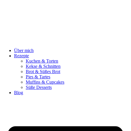
Zum
Inhalt
springen
Über mich
Rezepte
Kuchen & Torten
Kekse & Schnitten
Brot & Süßes Brot
Pies & Tartes
Muffins & Cupcakes
Süße Desserts
Blog