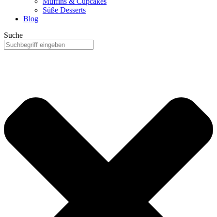
Muffins & Cupcakes
Süße Desserts
Blog
Suche