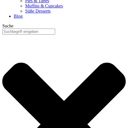
Pies & Tartes
Muffins & Cupcakes
Süße Desserts
Blog
Suche