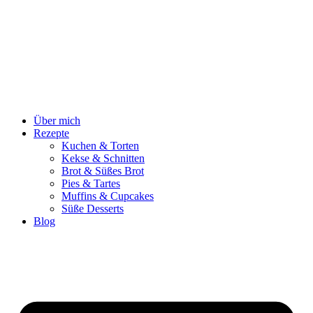
Zum
Inhalt
springen
Über mich
Rezepte
Kuchen & Torten
Kekse & Schnitten
Brot & Süßes Brot
Pies & Tartes
Muffins & Cupcakes
Süße Desserts
Blog