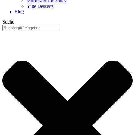
Muffins & Cupcakes
Süße Desserts
Blog
Suche