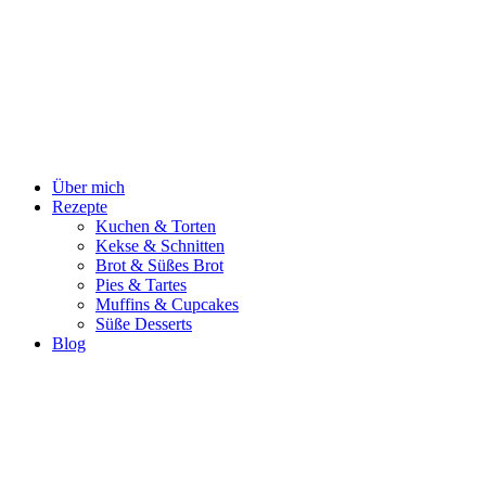
Zum
Inhalt
springen
Über mich
Rezepte
Kuchen & Torten
Kekse & Schnitten
Brot & Süßes Brot
Pies & Tartes
Muffins & Cupcakes
Süße Desserts
Blog