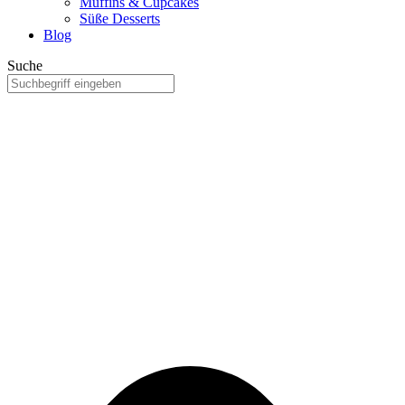
Muffins & Cupcakes
Süße Desserts
Blog
Suche