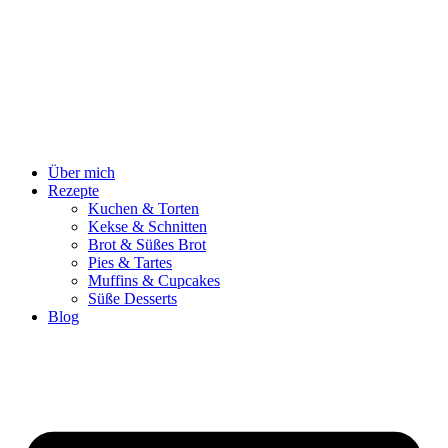
Zum
Inhalt
springen
Über mich
Rezepte
Kuchen & Torten
Kekse & Schnitten
Brot & Süßes Brot
Pies & Tartes
Muffins & Cupcakes
Süße Desserts
Blog