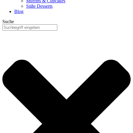
Muffins & Cupcakes
Süße Desserts
Blog
Suche