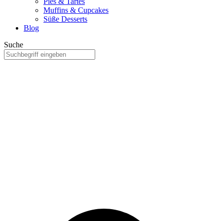
Pies & Tartes
Muffins & Cupcakes
Süße Desserts
Blog
Suche