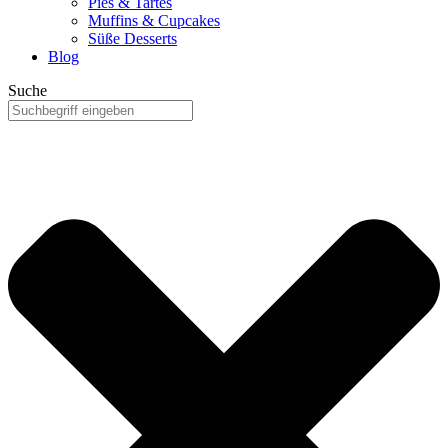
Pies & Tartes
Muffins & Cupcakes
Süße Desserts
Blog
Suche