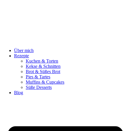
Zum
Inhalt
springen
Über mich
Rezepte
Kuchen & Torten
Kekse & Schnitten
Brot & Süßes Brot
Pies & Tartes
Muffins & Cupcakes
Süße Desserts
Blog