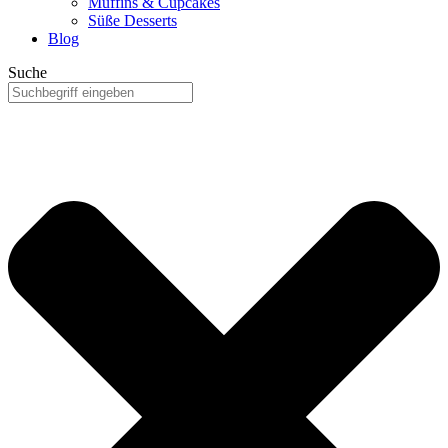
Muffins & Cupcakes
Süße Desserts
Blog
Suche