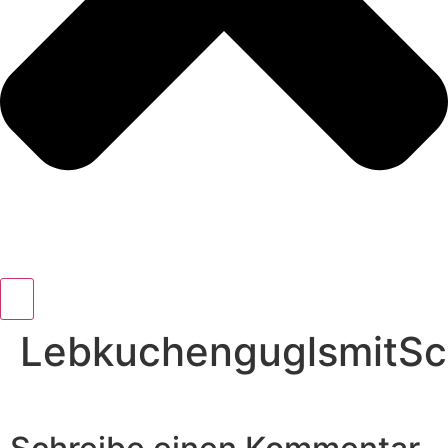
LebkuchenguglsmitS