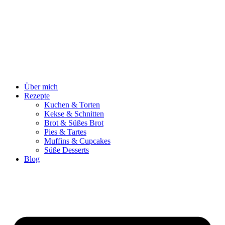
Zum
Inhalt
springen
Über mich
Rezepte
Kuchen & Torten
Kekse & Schnitten
Brot & Süßes Brot
Pies & Tartes
Muffins & Cupcakes
Süße Desserts
Blog