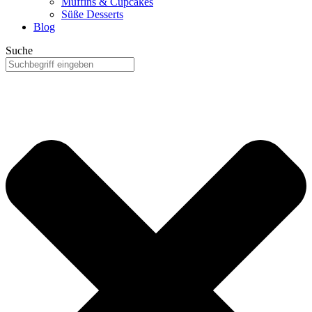
Muffins & Cupcakes
Süße Desserts
Blog
Suche