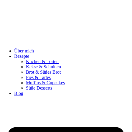
Zum
Inhalt
springen
Über mich
Rezepte
Kuchen & Torten
Kekse & Schnitten
Brot & Süßes Brot
Pies & Tartes
Muffins & Cupcakes
Süße Desserts
Blog