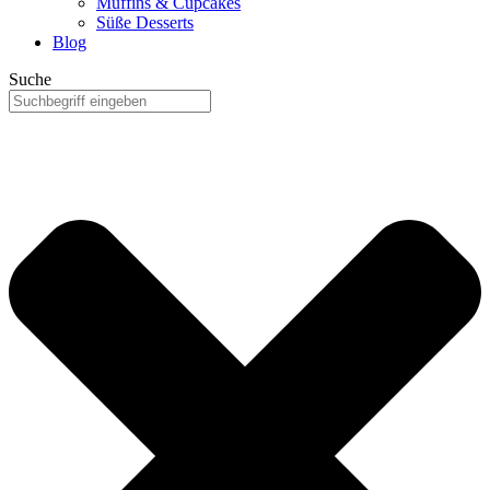
Muffins & Cupcakes
Süße Desserts
Blog
Suche