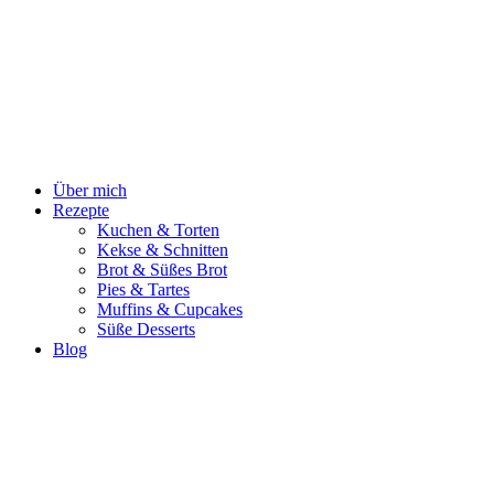
Zum
Inhalt
springen
Über mich
Rezepte
Kuchen & Torten
Kekse & Schnitten
Brot & Süßes Brot
Pies & Tartes
Muffins & Cupcakes
Süße Desserts
Blog