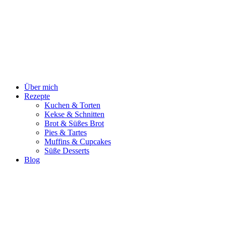
Zum
Inhalt
springen
Über mich
Rezepte
Kuchen & Torten
Kekse & Schnitten
Brot & Süßes Brot
Pies & Tartes
Muffins & Cupcakes
Süße Desserts
Blog