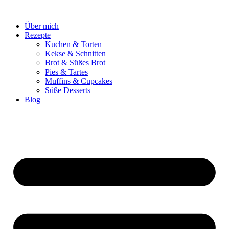
Zum
Inhalt
Über mich
springen
Rezepte
Kuchen & Torten
Kekse & Schnitten
Brot & Süßes Brot
Pies & Tartes
Muffins & Cupcakes
Süße Desserts
Blog