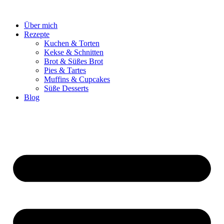
Zum
Inhalt
Über mich
springen
Rezepte
Kuchen & Torten
Kekse & Schnitten
Brot & Süßes Brot
Pies & Tartes
Muffins & Cupcakes
Süße Desserts
Blog