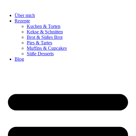
Zum
Inhalt
Über mich
springen
Rezepte
Kuchen & Torten
Kekse & Schnitten
Brot & Süßes Brot
Pies & Tartes
Muffins & Cupcakes
Süße Desserts
Blog