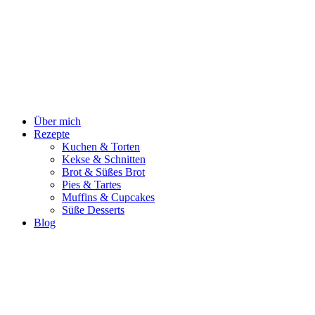
Zum
Inhalt
springen
Über mich
Rezepte
Kuchen & Torten
Kekse & Schnitten
Brot & Süßes Brot
Pies & Tartes
Muffins & Cupcakes
Süße Desserts
Blog