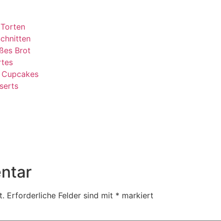
 Torten
chnitten
ßes Brot
rtes
& Cupcakes
serts
ntar
t.
Erforderliche Felder sind mit
*
markiert