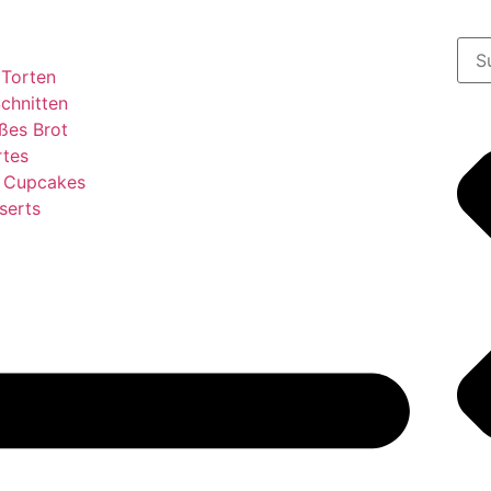
 Torten
chnitten
ßes Brot
rtes
& Cupcakes
serts