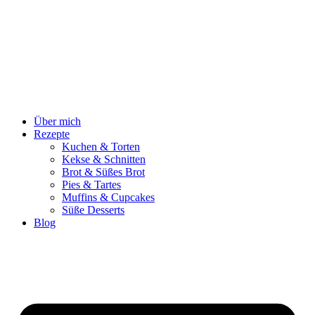
Zum
Inhalt
springen
Über mich
Rezepte
Kuchen & Torten
Kekse & Schnitten
Brot & Süßes Brot
Pies & Tartes
Muffins & Cupcakes
Süße Desserts
Blog