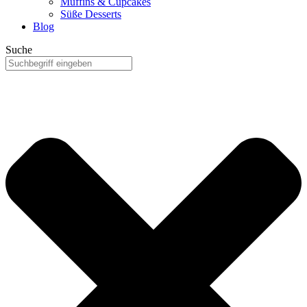
Muffins & Cupcakes
Süße Desserts
Blog
Suche