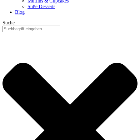
Muffins & Cupcakes
Süße Desserts
Blog
Suche