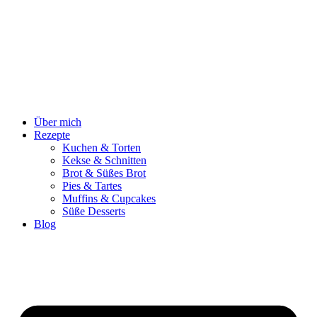
Zum
Inhalt
springen
Über mich
Rezepte
Kuchen & Torten
Kekse & Schnitten
Brot & Süßes Brot
Pies & Tartes
Muffins & Cupcakes
Süße Desserts
Blog