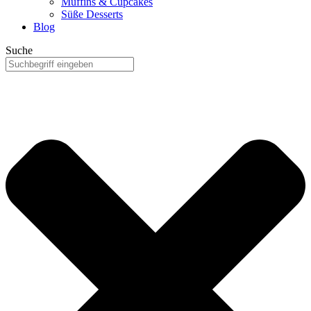
Muffins & Cupcakes
Süße Desserts
Blog
Suche