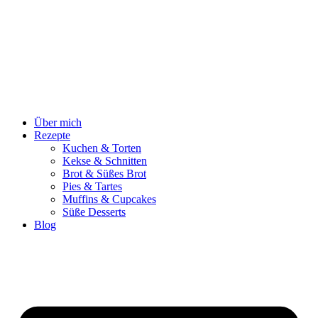
Zum
Inhalt
springen
Über mich
Rezepte
Kuchen & Torten
Kekse & Schnitten
Brot & Süßes Brot
Pies & Tartes
Muffins & Cupcakes
Süße Desserts
Blog