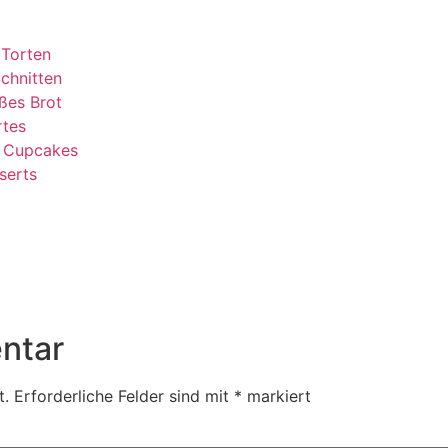
 Torten
chnitten
ßes Brot
rtes
& Cupcakes
serts
ntar
t.
Erforderliche Felder sind mit
*
markiert