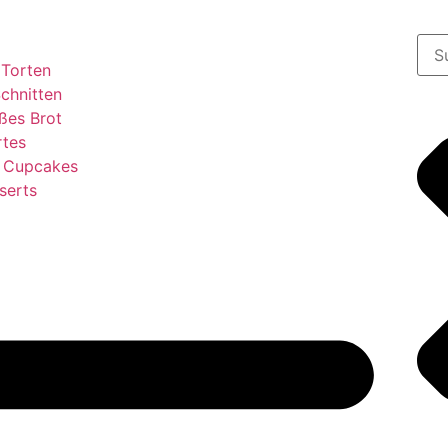
 Torten
chnitten
ßes Brot
rtes
& Cupcakes
serts