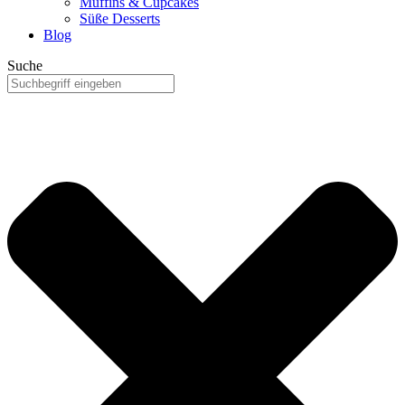
Muffins & Cupcakes
Süße Desserts
Blog
Suche