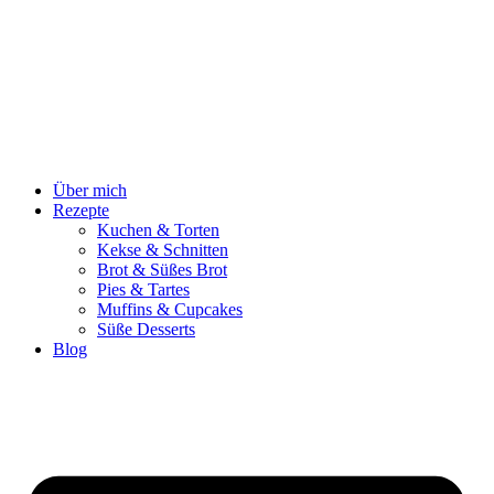
Zum
Inhalt
springen
Über mich
Rezepte
Kuchen & Torten
Kekse & Schnitten
Brot & Süßes Brot
Pies & Tartes
Muffins & Cupcakes
Süße Desserts
Blog