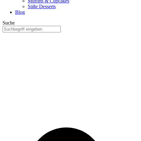
Muffins & Cupcakes
Süße Desserts
Blog
Suche