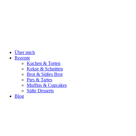
Zum
Inhalt
springen
Über mich
Rezepte
Kuchen & Torten
Kekse & Schnitten
Brot & Süßes Brot
Pies & Tartes
Muffins & Cupcakes
Süße Desserts
Blog