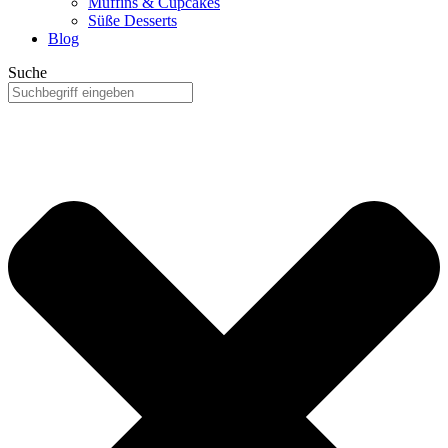
Muffins & Cupcakes
Süße Desserts
Blog
Suche