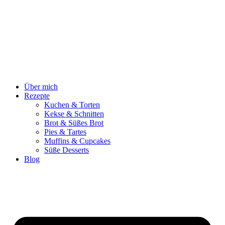
Zum
Inhalt
springen
Über mich
Rezepte
Kuchen & Torten
Kekse & Schnitten
Brot & Süßes Brot
Pies & Tartes
Muffins & Cupcakes
Süße Desserts
Blog