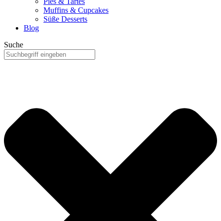
Pies & Tartes
Muffins & Cupcakes
Süße Desserts
Blog
Suche