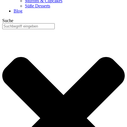
Muffins & Cupcakes
Süße Desserts
Blog
Suche