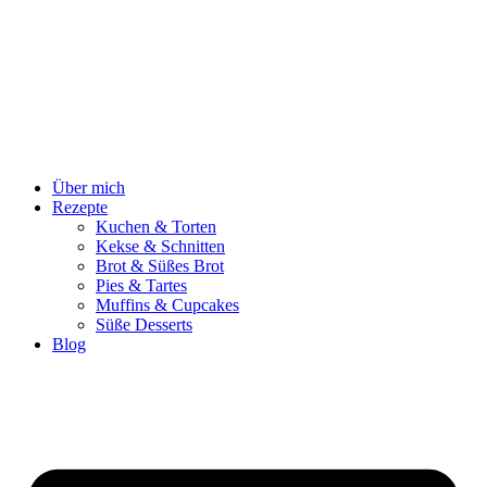
Zum
Inhalt
springen
Über mich
Rezepte
Kuchen & Torten
Kekse & Schnitten
Brot & Süßes Brot
Pies & Tartes
Muffins & Cupcakes
Süße Desserts
Blog