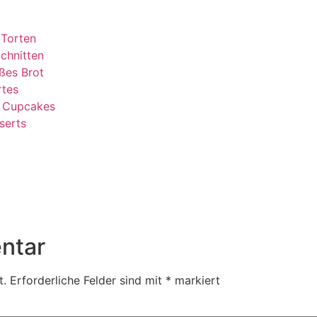
 Torten
chnitten
ßes Brot
rtes
& Cupcakes
serts
ntar
t.
Erforderliche Felder sind mit
*
markiert