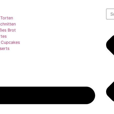
 Torten
chnitten
ßes Brot
rtes
& Cupcakes
serts