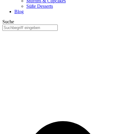
Muffins & Cupcakes
Süße Desserts
Blog
Suche