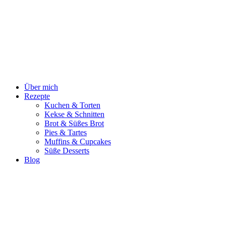
Zum
Inhalt
springen
Über mich
Rezepte
Kuchen & Torten
Kekse & Schnitten
Brot & Süßes Brot
Pies & Tartes
Muffins & Cupcakes
Süße Desserts
Blog