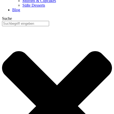
Muffins & Cupcakes
Süße Desserts
Blog
Suche