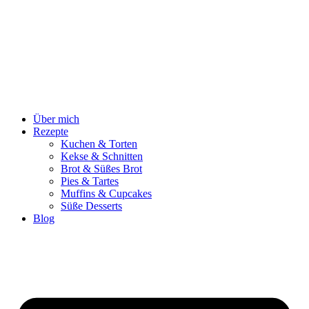
Zum
Inhalt
springen
Über mich
Rezepte
Kuchen & Torten
Kekse & Schnitten
Brot & Süßes Brot
Pies & Tartes
Muffins & Cupcakes
Süße Desserts
Blog