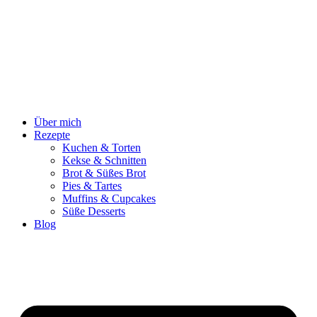
Zum
Inhalt
springen
Über mich
Rezepte
Kuchen & Torten
Kekse & Schnitten
Brot & Süßes Brot
Pies & Tartes
Muffins & Cupcakes
Süße Desserts
Blog