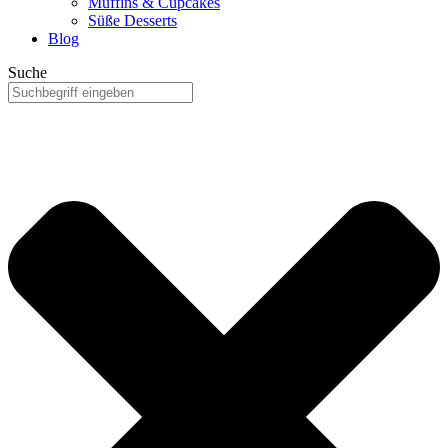
Muffins & Cupcakes
Süße Desserts
Blog
Suche