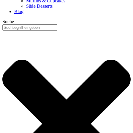
Muffins & Cupcakes
Süße Desserts
Blog
Suche