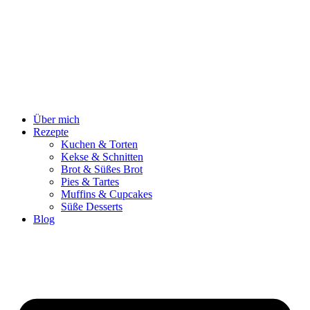
Zum
Inhalt
springen
Über mich
Rezepte
Kuchen & Torten
Kekse & Schnitten
Brot & Süßes Brot
Pies & Tartes
Muffins & Cupcakes
Süße Desserts
Blog