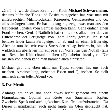
„Geführt“ wurde dieses Event vom Koch
Michael Schwarzmann
,
der uns hilfreiche Tipps und Basics mitgegeben hat, was man mit
angebrauchten Milchprodukten, Käsereste, Gemüseresten und co.
alles anfangen kann. Er hat uns sogar gezeigt, was man aus den
!sauberen! Schalen vom Gemüse machen kann: Ganz einfach einen
Fond kochen. Genial! Natürlich hat er uns dies alles unter der zur
Hilfenahme der Fertigteige von Tante Fanny gezeigt. Ich selbst
benutze leider kaum Fertigteige, nur ab und an einen Blätterteig.
Aber da nun bei mir etwas Stress den Alltag beherrscht, bin ich
wirklich am überlegen mir ein paar auf Vorrat für den Notfall (falls
mal Reste im Kühlschrank bleiben ;-P) daheim einzulagern. Die
meisten von denen kann man nämlich auch einfrieren.
Michael gab uns eben nicht nur Tipps, sondern lies uns auch
machen. Arbeitsteilung, nebenbei Essen und Quatschen. So stellt
man sich einen tollen Abend vor.
3. Das Menü:
Anfangs hat er es uns noch etwas leicht gemacht mit einem
Flammkuchen. Optimal um Reste von Sauerrahm, Topfen,
Zwiebeln, Speck und auch gekochten Kartoffeln aufzubrauchen. Da
Dieser Flammkuchen auch nicht lange im Ofen gebraucht hat,