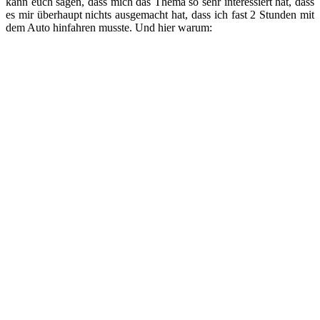
kann euch sagen, dass mich das Thema so sehr interessiert hat, dass
es mir überhaupt nichts ausgemacht hat, dass ich fast 2 Stunden mit
dem Auto hinfahren musste. Und hier warum: