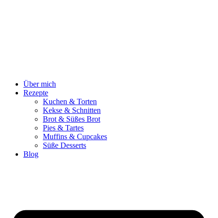
Zum
Inhalt
springen
Über mich
Rezepte
Kuchen & Torten
Kekse & Schnitten
Brot & Süßes Brot
Pies & Tartes
Muffins & Cupcakes
Süße Desserts
Blog