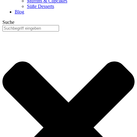
Muffins & Cupcakes
Süße Desserts
Blog
Suche