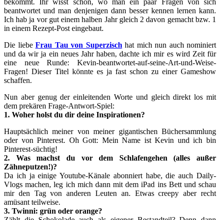
bekommt. Ihr wisst schon, wo man ein paar Fragen von sich
beantwortet und man denjenigen dann besser kennen lernen kann.
Ich hab ja vor gut einem halben Jahr gleich 2 davon gemacht bzw. 1
in einem Rezept-Post eingebaut.
Die liebe
Frau Tau von Superzisch
hat mich nun auch nominiert
und da wir ja ein neues Jahr haben, dachte ich mir es wird Zeit für
eine neue Runde: Kevin-beantwortet-auf-seine-Art-und-Weise-
Fragen! Dieser Titel könnte es ja fast schon zu einer Gameshow
schaffen.
Nun aber genug der einleitenden Worte und gleich direkt los mit
dem prekären Frage-Antwort-Spiel:
1. Woher holst du dir deine Inspirationen?
Hauptsächlich meiner von meiner gigantischen Büchersammlung
oder von Pinterest. Oh Gott: Mein Name ist Kevin und ich bin
Pinterest-süchtig!
2. Was machst du vor dem Schlafengehen (alles außer
Zähneputzen!)?
Da ich ja einige Youtube-Känale abonniert habe, die auch Daily-
Vlogs machen, leg ich mich dann mit dem iPad ins Bett und schau
mir den Tag von anderen Leuten an. Etwas creepy aber recht
amüsant teilweise.
3. Twinni: grün oder orange?
Zählt die Schokolade auch als eigener Bestandteil? Denn dann