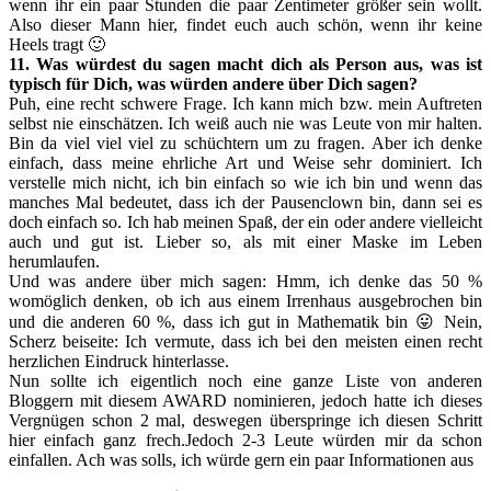
wenn ihr ein paar Stunden die paar Zentimeter größer sein wollt.
Also dieser Mann hier, findet euch auch schön, wenn ihr keine
Heels tragt 🙂
11. Was würdest du sagen macht dich als Person aus, was ist
typisch für Dich, was würden andere über Dich sagen?
Puh, eine recht schwere Frage. Ich kann mich bzw. mein Auftreten
selbst nie einschätzen. Ich weiß auch nie was Leute von mir halten.
Bin da viel viel viel zu schüchtern um zu fragen. Aber ich denke
einfach, dass meine ehrliche Art und Weise sehr dominiert. Ich
verstelle mich nicht, ich bin einfach so wie ich bin und wenn das
manches Mal bedeutet, dass ich der Pausenclown bin, dann sei es
doch einfach so. Ich hab meinen Spaß, der ein oder andere vielleicht
auch und gut ist. Lieber so, als mit einer Maske im Leben
herumlaufen.
Und was andere über mich sagen: Hmm, ich denke das 50 %
womöglich denken, ob ich aus einem Irrenhaus ausgebrochen bin
und die anderen 60 %, dass ich gut in Mathematik bin 😛 Nein,
Scherz beiseite: Ich vermute, dass ich bei den meisten einen recht
herzlichen Eindruck hinterlasse.
Nun sollte ich eigentlich noch eine ganze Liste von anderen
Bloggern mit diesem AWARD nominieren, jedoch hatte ich dieses
Vergnügen schon 2 mal, deswegen überspringe ich diesen Schritt
hier einfach ganz frech.Jedoch 2-3 Leute würden mir da schon
einfallen. Ach was solls, ich würde gern ein paar Informationen aus