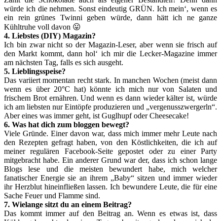
würde ich die nehmen. Sonst eindeutig GRÜN. Ich mein‘, wenn es
ein rein grünes Twinni geben würde, dann hätt ich ne ganze
Kühltruhe voll davon 😛
4. Liebstes (DIY) Magazin?
Ich bin zwar nicht so der Magazin-Leser, aber wenn sie frisch auf
den Markt kommt, dann hol‘ ich mir die Lecker-Magazine immer
am nächsten Tag, falls es sich ausgeht.
5. Lieblingsspeise?
Das variiert momentan recht stark. In manchen Wochen (meist dann
wenn es über 20°C hat) könnte ich mich nur von Salaten und
frischem Brot ernähren. Und wenn es dann wieder kälter ist, würde
ich am liebsten nur Eintöpfe produzieren und „vergenusszwergerln“.
Aber eines was immer geht, ist Guglhupf oder Cheesecake!
6. Was hat dich zum bloggen bewegt?
Viele Gründe. Einer davon war, dass mich immer mehr Leute nach
den Rezepten gefragt haben, von den Köstlichkeiten, die ich auf
meiner regulären Facebook-Seite gepostet oder zu einer Party
mitgebracht habe. Ein anderer Grund war der, dass ich schon lange
Blogs lese und die meisten bewundert habe, mich welcher
fanatischer Energie sie an ihrem „Baby“ sitzen und immer wieder
ihr Herzblut hineinfließen lassen. Ich bewundere Leute, die für eine
Sache Feuer und Flamme sind.
7. Wielange sitzt du an einem Beitrag?
Das kommt immer auf den Beitrag an. Wenn es etwas ist, dass