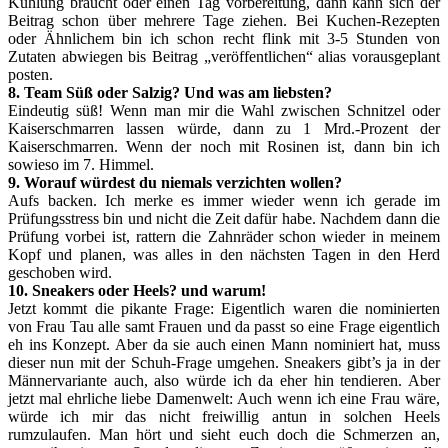
Kühlung braucht oder einen Tag vorbereitung, dann kann sich der
Beitrag schon über mehrere Tage ziehen. Bei Kuchen-Rezepten
oder Ähnlichem bin ich schon recht flink mit 3-5 Stunden von
Zutaten abwiegen bis Beitrag „veröffentlichen“ alias vorausgeplant
posten.
8. Team Süß oder Salzig? Und was am liebsten?
Eindeutig süß! Wenn man mir die Wahl zwischen Schnitzel oder
Kaiserschmarren lassen würde, dann zu 1 Mrd.-Prozent der
Kaiserschmarren. Wenn der noch mit Rosinen ist, dann bin ich
sowieso im 7. Himmel.
9. Worauf würdest du niemals verzichten wollen?
Aufs backen. Ich merke es immer wieder wenn ich gerade im
Prüfungsstress bin und nicht die Zeit dafür habe. Nachdem dann die
Prüfung vorbei ist, rattern die Zahnräder schon wieder in meinem
Kopf und planen, was alles in den nächsten Tagen in den Herd
geschoben wird.
10. Sneakers oder Heels? und warum!
Jetzt kommt die pikante Frage: Eigentlich waren die nominierten
von Frau Tau alle samt Frauen und da passt so eine Frage eigentlich
eh ins Konzept. Aber da sie auch einen Mann nominiert hat, muss
dieser nun mit der Schuh-Frage umgehen. Sneakers gibt’s ja in der
Männervariante auch, also würde ich da eher hin tendieren. Aber
jetzt mal ehrliche liebe Damenwelt: Auch wenn ich eine Frau wäre,
würde ich mir das nicht freiwillig antun in solchen Heels
rumzulaufen. Man hört und sieht euch doch die Schmerzen an,