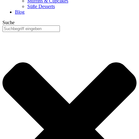
Muffins & Cupcakes
Süße Desserts
Blog
Suche