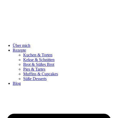
Zum
Inhalt
springen
Über mich
Rezepte
Kuchen & Torten
Kekse & Schnitten
Brot & Süßes Brot
Pies & Tartes
Muffins & Cupcakes
Süße Desserts
Blog