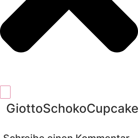
GiottoSchokoCupcak