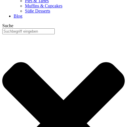
Pies & Tartes
Muffins & Cupcakes
Süße Desserts
Blog
Suche