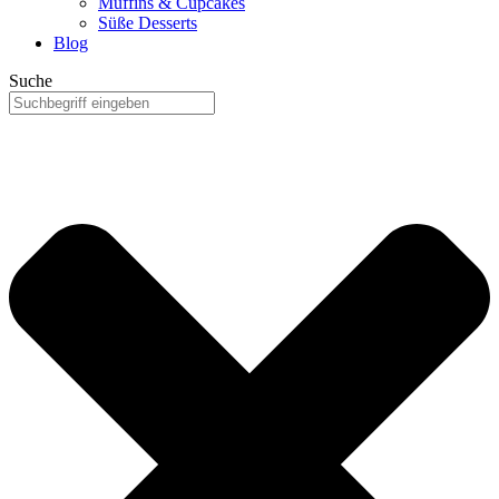
Muffins & Cupcakes
Süße Desserts
Blog
Suche