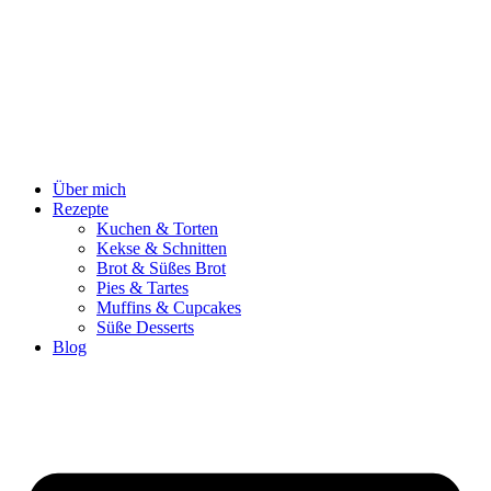
Zum
Inhalt
springen
Über mich
Rezepte
Kuchen & Torten
Kekse & Schnitten
Brot & Süßes Brot
Pies & Tartes
Muffins & Cupcakes
Süße Desserts
Blog