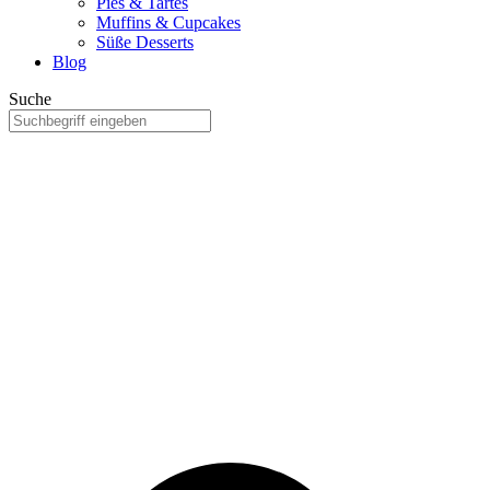
Pies & Tartes
Muffins & Cupcakes
Süße Desserts
Blog
Suche