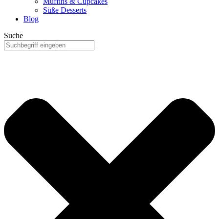
Muffins & Cupcakes
Süße Desserts
Blog
Suche