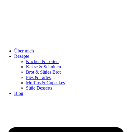
Zum
Inhalt
springen
Über mich
Rezepte
Kuchen & Torten
Kekse & Schnitten
Brot & Süßes Brot
Pies & Tartes
Muffins & Cupcakes
Süße Desserts
Blog