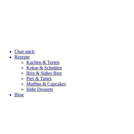
Zum
Inhalt
springen
Über mich
Rezepte
Kuchen & Torten
Kekse & Schnitten
Brot & Süßes Brot
Pies & Tartes
Muffins & Cupcakes
Süße Desserts
Blog