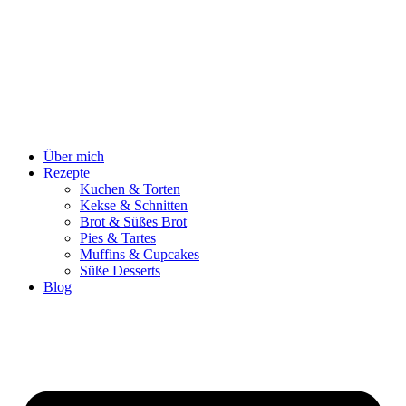
Zum
Inhalt
springen
Über mich
Rezepte
Kuchen & Torten
Kekse & Schnitten
Brot & Süßes Brot
Pies & Tartes
Muffins & Cupcakes
Süße Desserts
Blog