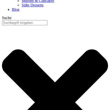
Muffins & Cupcakes
Süße Desserts
Blog
Suche