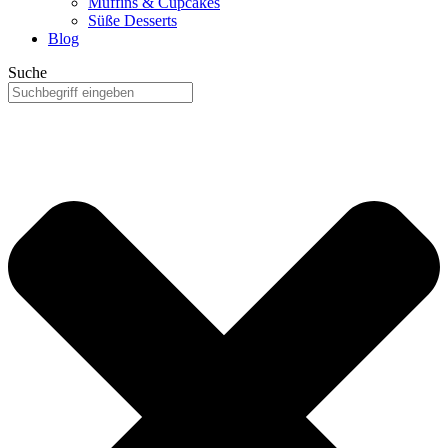
Muffins & Cupcakes
Süße Desserts
Blog
Suche