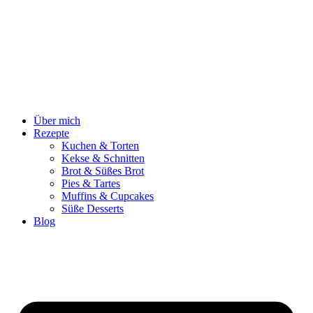
Zum
Inhalt
springen
Über mich
Rezepte
Kuchen & Torten
Kekse & Schnitten
Brot & Süßes Brot
Pies & Tartes
Muffins & Cupcakes
Süße Desserts
Blog