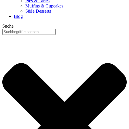
Pies & Tartes
Muffins & Cupcakes
Süße Desserts
Blog
Suche