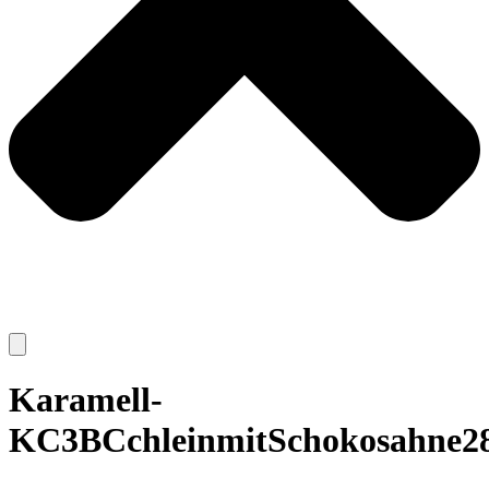
Karamell-
KC3BCchleinmitSchokosahne2